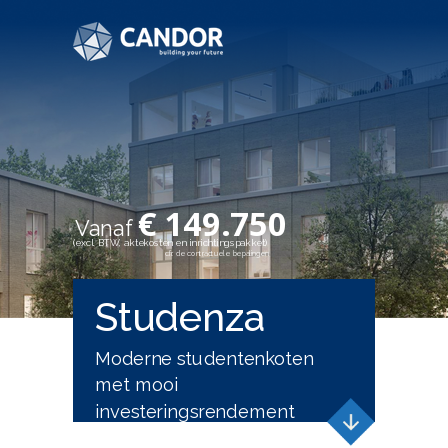
€ 149.750
Vanaf
(excl. BTW, aktekosten en inrichtingspakket)
cfr. de contractuele bepalingen
Studenza
Moderne studentenkoten
met mooi
investeringsrendement