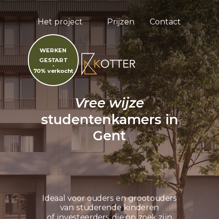
Het project
Prijzen
Contact
WERKEN
GESTART
-
70% verkocht
Vree wijze
studentenkamers in
Gent
Ideaal voor ouders en grootouders
van studerende kinderen
of investeerders die op zoek zijn